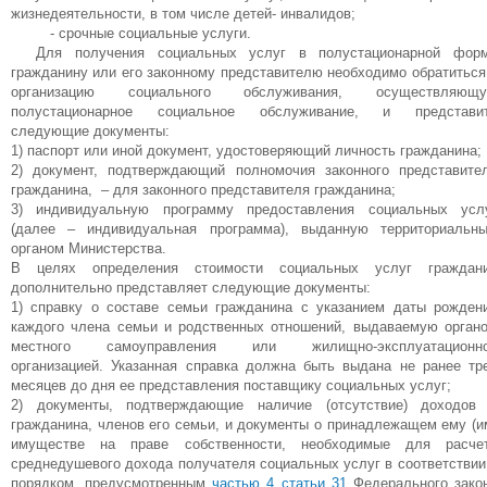
жизнедеятельности, в том числе детей- инвалидов;
- срочные социальные услуги.
Для получения социальных услуг в полустационарной фор
гражданину или его законному представителю необходимо обратиться
организацию социального обслуживания, осуществляющ
полустационарное социальное обслуживание, и представи
следующие документы:
1) паспорт или иной документ, удостоверяющий личность гражданина;
2) документ, подтверждающий полномочия законного представите
гражданина, – для законного представителя гражданина;
3) индивидуальную программу предоставления социальных усл
(далее – индивидуальная программа), выданную территориальн
органом Министерства.
В целях определения стоимости социальных услуг граждан
дополнительно представляет следующие документы:
1) справку о составе семьи гражданина с указанием даты рожден
каждого члена семьи и родственных отношений, выдаваемую орган
местного самоуправления или жилищно-эксплуатационн
организацией. Указанная справка должна быть выдана не ранее тр
месяцев до дня ее представления поставщику социальных услуг;
2) документы, подтверждающие наличие (отсутствие) доходов
гражданина, членов его семьи, и документы о принадлежащем ему (и
имуществе на праве собственности, необходимые для расче
среднедушевого дохода получателя социальных услуг в соответствии
порядком, предусмотренным
частью 4 статьи 31
Федерального зако