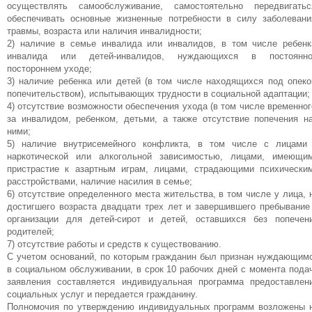
осуществлять самообслуживание, самостоятельно передвигатьс
обеспечивать основные жизненные потребности в силу заболевани
травмы, возраста или наличия инвалидности;
2) наличие в семье инвалида или инвалидов, в том числе ребенк
инвалида или детей-инвалидов, нуждающихся в постоянн
постороннем уходе;
3) наличие ребенка или детей (в том числе находящихся под опеко
попечительством), испытывающих трудности в социальной адаптации;
4) отсутствие возможности обеспечения ухода (в том числе временног
за инвалидом, ребенком, детьми, а также отсутствие попечения н
ними;
5) наличие внутрисемейного конфликта, в том числе с лицами
наркотической или алкогольной зависимостью, лицами, имеющи
пристрастие к азартным играм, лицами, страдающими психически
расстройствами, наличие насилия в семье;
6) отсутствие определенного места жительства, в том числе у лица, 
достигшего возраста двадцати трех лет и завершившего пребывание
организации для детей-сирот и детей, оставшихся без попечен
родителей;
7) отсутствие работы и средств к существованию.
С учетом оснований, по которым гражданин был признан нуждающим
в социальном обслуживании, в срок 10 рабочих дней с момента пода
заявления составляется индивидуальная программа предоставлен
социальных услуг и передается гражданину.
Полномочия по утверждению индивидуальных программ возложены 