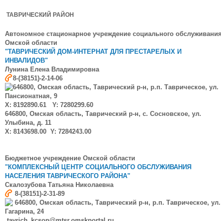
ТАВРИЧЕСКИЙ РАЙОН
Автономное стационарное учреждение социального обслуживани
Омской области
"ТАВРИЧЕСКИЙ ДОМ-ИНТЕРНАТ ДЛЯ ПРЕСТАРЕЛЫХ И
ИНВАЛИДОВ"
Лунина Елена Владимировна
8-(38151)-2-14-06
646800, Омская область, Таврический р-н, р.п. Таврическое, ул.
Пансионатная, 9
X: 8192890.61 Y: 7280299.60
646800, Омская область, Таврический р-н, с. Сосновское, ул.
Улыбина, д. 11
X: 8143698.00 Y: 7284243.00
Бюджетное учреждение Омской области
"КОМПЛЕКСНЫЙ ЦЕНТР СОЦИАЛЬНОГО ОБСЛУЖИВАНИЯ
НАСЕЛЕНИЯ ТАВРИЧЕСКОГО РАЙОНА"
Скалозубова
Татьяна Николаевна
8-(38151)-2-31-89
646800, Омская область, Таврический р-н, р.п. Таврическое, ул.
Гагарина, 24
tavrich_kcson@mtsr.omskportal.ru