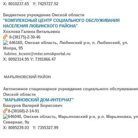
X: 8010237.65 Y:
7425727.52
Бюджетное учреждение Омской области
"КОМПЛЕКСНЫЙ ЦЕНТР СОЦИАЛЬНОГО ОБСЛУЖИВАНИЯ
НАСЕЛЕНИЯ ЛЮБИНСКОГО РАЙОНА"
Хохлова Галина Витальевна
8-(38175)-2-30-46
646160, Омская область, Любинский р-н, п. Любинский, ул.
Мопра, 95
lubino_kcson@mtsr.omskportal.ru
X: 8092314.95 Y: 7391866.47
МАРЬЯНОВСКИЙ РАЙОН
Автономное стационарное учреждение социального обслуживани
Омской области
"МАРЬЯНОВСКИЙ ДОМ-ИНТЕРНАТ"
Башуров Валерий Борисович
8-(38168)-2-14-91
646040, Омская область, Марьяновский р-н, р.п. Марьяновка, ул
Северная, 9а
X:
8085239.03
Y: 7355327.99