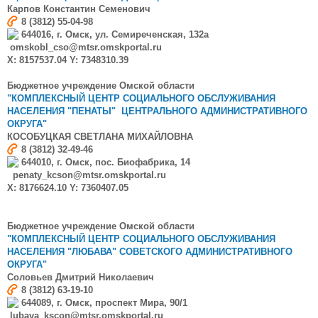
Карпов Константин Семенович
8 (3812) 55-04-98
644016, г. Омск, ул. Семиреченская, 132а
omskobl_cso@mtsr.omskportal.ru
X: 8157537.04 Y: 7348310.39
Бюджетное учреждение Омской области
"КОМПЛЕКСНЫЙ ЦЕНТР СОЦИАЛЬНОГО ОБСЛУЖИВАНИЯ
НАСЕЛЕНИЯ "ПЕНАТЫ"
ЦЕНТРАЛЬНОГО АДМИНИСТРАТИВНОГО
ОКРУГА"
КОСОБУЦКАЯ
СВЕТЛАНА МИХАЙЛОВНА
8 (3812) 32-49-46
644010, г. Омск, пос. Биофабрика, 14
penaty_kcson@mtsr.omskportal.ru
X: 8176624.10 Y: 7360407.05
Бюджетное учреждение Омской области
"КОМПЛЕКСНЫЙ ЦЕНТР СОЦИАЛЬНОГО ОБСЛУЖИВАНИЯ
НАСЕЛЕНИЯ "ЛЮБАВА"
СОВЕТСКОГО АДМИНИСТРАТИВНОГО
ОКРУГА"
Соловьев
Дмитрий Николаевич
8 (3812) 63-19-10
644089, г. Омск, проспект Мира, 90/1
lubava_kscon@mtsr.omskportal.ru