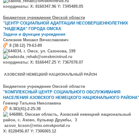
zabota_rehab@omskmintrud.ru
координаты: X: 8160347.96 Y: 7345489.05
Бюджетное учреждение Омской области
"ЦЕНТР СОЦИАЛЬНОЙ АДАПТАЦИИ НЕСОВЕРШЕННОЛЕТНИХ
"НАДЕЖДА" ГОРОДА ОМСКА
Задачи и функции учреждения
Селезнев Михаил Вячеславович
8 (38-12) 79-63-89
644034, г. Омск, ул. Сазонова, 199
nadezda_rehab@omskmintrud.ru
координаты: X: 8166447.25 Y: 7367078.07
АЗОВСКИЙ НЕМЕЦКИЙ НАЦИОНАЛЬНЫЙ РАЙОН
Бюджетное учреждение Омской области
"КОМПЛЕКСНЫЙ ЦЕНТР СОЦИАЛЬНОГО ОБСЛУЖИВАНИЯ
НАСЕЛЕНИЯ АЗОВСКОГО НЕМЕЦКОГО НАЦИОНАЛЬНОГО РАЙОНА
Гоммер Татьяна Николаевна
8-381(41)-2-25-38
646880, Омская область, Азовский немецкий национальный
район, с. Азово, бульвар Дружбы, 3
azovo_kcson@mtsr.omskportal.ru
X: 8128456.87 Y: 7306065.12