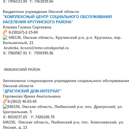
X: 7956533.00 Y: 7561839.66
Бюджетное учреждение Омской области
"КОМПЛЕКСНЫЙ ЦЕНТР СОЦИАЛЬНОГО ОБСЛУЖИВАНИЯ
НАСЕЛЕНИЯ КРУТИНСКОГО РАЙОНА"
Клюева
Галина Сергеевна
8-(38167)-2-15-84
646130, Омская область, Крутинский р-н, р.п. Крутинка, пер.
Больничный, 21
krutinka_kcson@mtsr.omskportal.ru
X: 7960587.91 Y: 7559395.06
ЛЮБИНСКИЙ РАЙОН
Автономное стационарное учреждение социального обслуживани
Омской области
"ДРАГУНСКИЙ ДОМ-ИНТЕРНАТ"
Горланова Ирина Анатольевна
8-(3812) 40-83-45
646150, Омская область, Любинский р-н, пос. Драгунский, ул.
Центральная, 5
X: 8010237.65 Y: 7426108.78
646150, Омская область, Любинский р-н, пос. Алексеевский, ул.
Лесная, д. 13