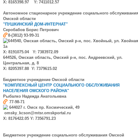
X:
8165398.97
Y: 7411012.57
Автономное стационарное учреждение социального обслуживани
Омской области
"ПУШКИНСКИЙ ДОМ-ИНТЕРНАТ"
Серобабов Борис Петрович
8-(3812) 93-99-31
644540, Омская область, Омский р-н, пос. Хвойный, ул. Хвойная
1а
X: 8191075.04 Y: 7383972.09
644526, Омская область, Омский р-н, пос. Андреевский, ул.
Центральная, д. 8
X: 8205397.88 Y: 7379615.02
Бюджетное учреждение Омской области
"КОМПЛЕКСНЫЙ ЦЕНТР СОЦИАЛЬНОГО ОБСЛУЖИВАНИЯ
НАСЕЛЕНИЯ ОМСКОГО РАЙОНА"
Рыбалко
Надежда Анатольевна
77-98-71
644027 г. Омск пр. Космический, 49
omsky_kcson@mtsr.omskportal.ru
X: 8176422.05 Y: 7356791.23
Бюджетное учреждение социального обслуживания Омской