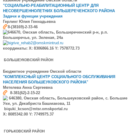
Казенное учреждение Омской области
"СОЦИАЛЬНО-РЕАБИЛИТАЦИОННЫЙ ЦЕНТР ДЛЯ
НЕСОВЕРШЕННОЛЕТНИХ БОЛЬШЕРЕЧЕНСКОГО РАЙОНА
Задачи и функции учреждения
Герлинг Юлия Геннадьевна
8-(38169)-2-33-46
646670, Омская область, Большереченский р-н, р.п.
Большеречье, ул. Зеленая, 24а
bigrive_rehab2@omskmintrud.ru
координаты: X: 8306866.16 Y: 7578772.73
БОЛЬШЕУКОВСКИЙ РАЙОН
Бюджетное учреждение Омской области
"КОМПЛЕКСНЫЙ ЦЕНТР СОЦИАЛЬНОГО ОБСЛУЖИВАНИЯ
НАСЕЛЕНИЯ БОЛЬШЕУКОВСКОГО РАЙОНА"
Метелева Анна Сергеевна
8-381(62)-2-15-22
646380, Омская область, Большеуковский район, с. Большие
Уки, ул. Декабриста Башмакова, 11
biquki_kcson@mtsr.omskportal.ru
X: 8085342.00 Y: 7749975.37
ГОРЬКОВСКИЙ РАЙОН