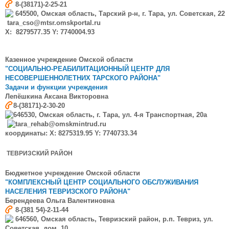
8-(38171)-2-25-21
645500, Омская область, Тарский р-н, г. Тара, ул. Советская, 22
tara_cso@mtsr.omskportal.ru
X: 8279577.35 Y: 7740004.93
Казенное учреждение Омской области
"СОЦИАЛЬНО-РЕАБИЛИТАЦИОННЫЙ ЦЕНТР ДЛЯ
НЕСОВЕРШЕННОЛЕТНИХ ТАРСКОГО РАЙОНА"
Задачи и функции учреждения
Лепёшкина
Аксана Викторовна
8-(38171)-2-30-20
646530, Омская область, г. Тара, ул. 4-я Транспортная, 20а
tara_rehab@omskmintrud.ru
координаты: X: 8275319.95 Y: 7740733.34
ТЕВРИЗСКИЙ РАЙОН
Бюджетное учреждение Омской области
"КОМПЛЕКСНЫЙ ЦЕНТР СОЦИАЛЬНОГО ОБСЛУЖИВАНИЯ
НАСЕЛЕНИЯ ТЕВРИЗСКОГО РАЙОНА"
Берендеева
Ольга Валентиновна
8-(381 54)-2-11-44
646560, Омская область, Тевризский район, р.п. Тевриз, ул.
Советская, дом 10