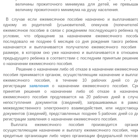
величины прожиточного минимума для детей, не превыша
величину прожиточного минимума на душу населения.
В случае если ежемесячное пособие назначено и выплачивает
одному из родителей (усыновителей, опекунов (попечителей
ежемесячное пособие в связи с рождением последующего ребенка п
условии, что обращение за назначением ежемесячного пособ
последовало не позднее 6 месяцев со дня рождения такого ребенк
назначается и выплачивается получателю ежемесячного пособия
размере, в котором оно уже назначено и выплачивается в отношен
предыдущего ребенка в соответствии с последним принятым решени
о назначении ежемесячного пособия.
Решение о назначении либо об отказе в назначении ежемесячно
пособия принимается органом, осуществляющим назначение и выпла
ежемесячного пособия, в течение 10 рабочих дней со д
регистрации
заявления
о назначении ежемесячного пособия. Ср
принятия решения о назначении либо об отказе в назначен
ежемесячного пособия продлевается на 20 рабочих дней в случ
непоступления документов (сведений), запрашиваемых в рамк
межведомственного электронного взаимодействия, или недостающ
документов (сведений), представленных позднее 5 рабочих дней со д
регистрации заявления о назначении ежемесячного пособия.
Выплата ежемесячного пособия производится органо
осуществляющим назначение и выплату ежемесячного пособия, чер
кредитные организации либо через организации федеральной почтов