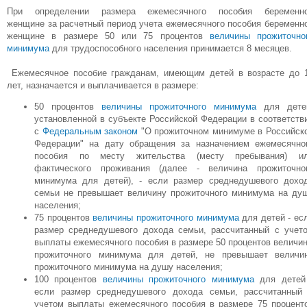
При определении размера ежемесячного пособия беременн
женщине за расчетный период учета ежемесячного пособия беременн
женщине в размере 50 или 75 процентов
величины прожиточно
минимума
для трудоспособного населения принимается 8 месяцев.
Ежемесячное пособие гражданам, имеющим детей в возрасте до 
лет, назначается и выплачивается в размере:
50 процентов
величины прожиточного минимума
для дете
установленной в субъекте Российской Федерации в соответств
с
Федеральным законом
"О прожиточном минимуме в Российск
Федерации" на дату обращения за назначением ежемесячно
пособия по месту жительства (месту пребывания) и
фактического проживания (далее - величина прожиточно
минимума для детей), - если размер среднедушевого дохо
семьи не превышает величину прожиточного минимума на ду
населения;
75 процентов
величины прожиточного минимума
для детей - ес
размер среднедушевого дохода семьи, рассчитанный с учет
выплаты ежемесячного пособия в размере 50 процентов величи
прожиточного минимума для детей, не превышает величи
прожиточного минимума на душу населения;
100 процентов
величины прожиточного минимума
для детей
если размер среднедушевого дохода семьи, рассчитанный
учетом выплаты ежемесячного пособия в размере 75 процент