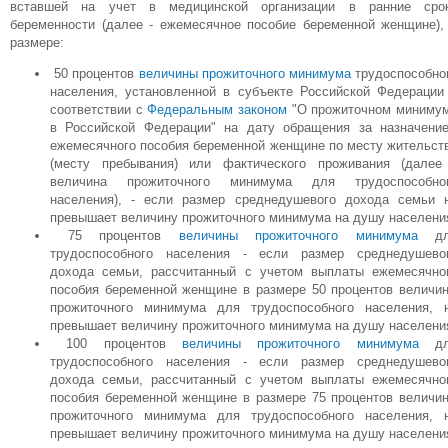
вставшей на учет в медицинской организации в ранние сро
беременности (далее - ежемесячное пособие беременной женщине),
размере:
50 процентов
величины прожиточного минимума
трудоспособно
населения, установленной в субъекте Российской Федерации
соответствии с
Федеральным законом
"О прожиточном миниму
в Российской Федерации" на дату обращения за назначени
ежемесячного пособия беременной женщине по месту жительст
(месту пребывания) или фактического проживания (далее
величина прожиточного минимума для трудоспособно
населения), - если размер среднедушевого дохода семьи 
превышает величину прожиточного минимума на душу населени
75 процентов
величины прожиточного минимума
дл
трудоспособного населения - если размер среднедушево
дохода семьи, рассчитанный с учетом выплаты ежемесячно
пособия беременной женщине в размере 50 процентов величи
прожиточного минимума для трудоспособного населения, 
превышает величину прожиточного минимума на душу населени
100 процентов
величины прожиточного минимума
дл
трудоспособного населения - если размер среднедушево
дохода семьи, рассчитанный с учетом выплаты ежемесячно
пособия беременной женщине в размере 75 процентов величи
прожиточного минимума для трудоспособного населения, 
превышает величину прожиточного минимума на душу населени