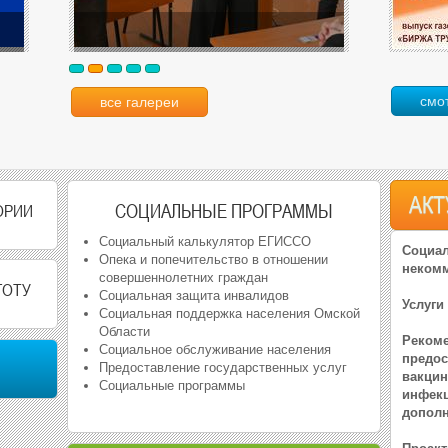
смо
все галереи
АК
СОЦИАЛЬНЫЕ ПРОГРАММЫ
ОРИИ
Социальный калькулятор ЕГИССО
Социа
Опека и попечительство в отношении
некомм
совершеннолетних граждан
ГОТУ
Социальная защита инвалидов
Услуги
Социальная поддержка населения Омской
Области
Рекоме
Социальное обслуживание населения
предос
Предоставление государственных услуг
вакцин
Социальные программы
инфекц
дополн