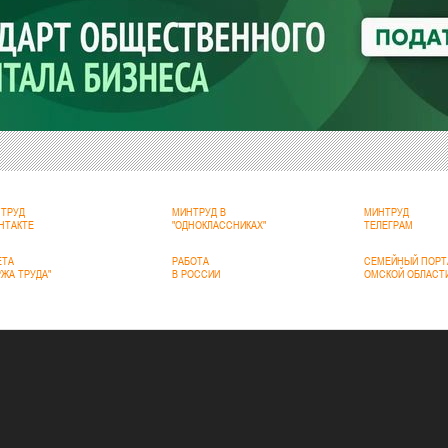
ТРУД
МИНТРУД В
МИНТРУД
НТАКТЕ
"ОДНОКЛАССНИКАХ"
ТЕЛЕГРАМ
ЕТА
РАБОТА
СЕМЕЙНЫЙ ПОРТ
РЖА ТРУДА"
В РОССИИ
ОМСКОЙ ОБЛАСТ