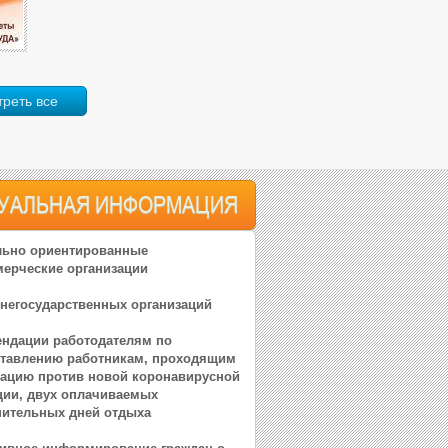
треть все
ТУАЛЬНАЯ ИНФОРМАЦИЯ
льно ориентированные
ерческие организации
 негосударственных организаций
ндации работодателям по
тавлению работникам, проходящим
ацию против новой коронавирусной
ии, двух оплачиваемых
ительных дней отдыха