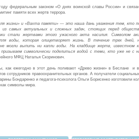
 году федеральным законом «О днях воинской славы России» и связан
митинг памяти всех жертв террора.
пля жизни» и «Вахта памяти» — это наша дань уважения тем, кто п
 из самых актуальных и сложных задач, стоящих перед общество
ики стали жертвами этого ужасного акта насилия. Символом ак
апля воды, которая олицетворяет жизнь. В течение трех дней, н
не могли выпить ни капли воды. На кладбище жертв, известном ка
 призываем символически поделиться водой с теми, кто уже не с н
мейного МФЦ Наталья Скоринович.
ы, как ежегодно в этот день поливают «Древо жизни» в Беслане и в
стов сотрудников правоохранительных органов. А получатели социальн
арины Бондаренко и педагога-психолога Ольги Борисенко изготовили к
 как символы мира.