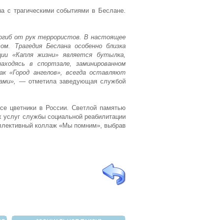
а с трагическими событиями в Беслане.
огиб от рук террористов. В настоящее
м. Трагедия Беслана особенно близка
ции «Капля жизни» является бутылка,
аходясь в спортзале, заминированном
к «Город ангелов», всегда оставляют
ами»,
— отметила заведующая службой
се цветники в России. Светлой памятью
ых услуг службы социальной реабилитации
оллективный коллаж «Мы помним», выбрав