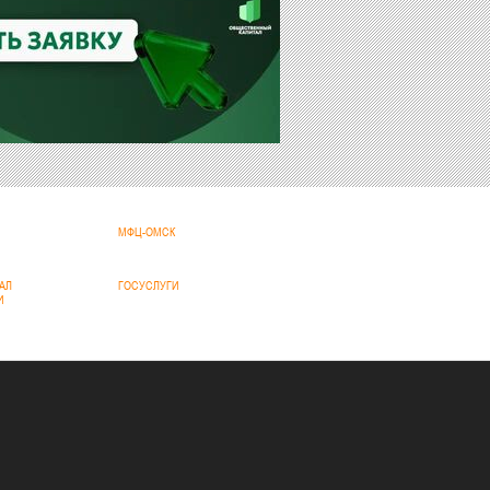
МФЦ-ОМСК
АЛ
ГОСУСЛУГИ
И