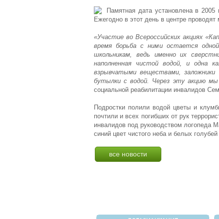
Памятная дата установлена в 2005
Ежегодно в этот день в центре проводят 
«Участие во Всероссийских акциях «Ка
время борьба с ними остается одной
школьникам, ведь именно их сверстн
наполненная чистой водой, и одна к
взрывчатыми веществами, заложники 
бутылки с водой. Через эту акцию мы
социальной реабилитации инвалидов Се
Подростки полили водой цветы и клумб
почтили и всех погибших от рук террори
инвалидов под руководством логопеда М
синий цвет чистого неба и белых голубей
все новости